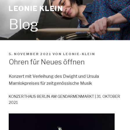
Zum
LEONIE KLEIN
Inhalt
springen
Blog
VERÖFFENTLICHT
5. NOVEMBER 2021
VON
LEONIE-KLEIN
AM
Ohren für Neues öffnen
Konzert mit Verleihung des Dwight und Ursula
Mamlokpreises für zeitgenössische Musik
KONZERTHAUS BERLIN AM GENDARMENMARKT | 31. OKTOBER
2021