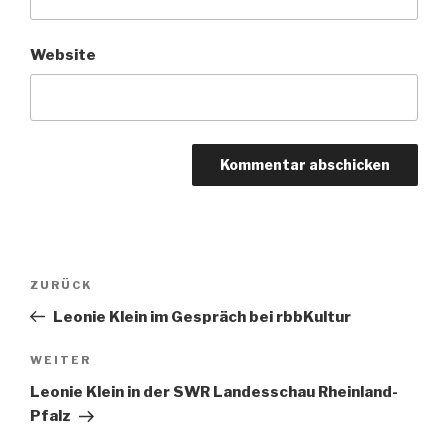
Website
Beitragsnavigation
Vorheriger
ZURÜCK
Beitrag
Leonie Klein im Gespräch bei rbbKultur
Nächster
WEITER
Beitrag
Leonie Klein in der SWR Landesschau Rheinland-
Pfalz