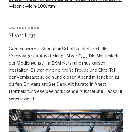
v-leonie-klein-100.html
VERÖFFENTLICHT
15. JULI 2026
AM
Silver Egg
Gemeinsam mit Sebastian Schottke durfte ich die
Vernissage zur Ausstellung „Silver Egg. Die Sinnlichkeit
der Medienkunst“ im ZKM Karslruhe musikalisch
gestalten. Es war mir eine große Freude und Ehre, Teil
der Vernissage zu sein und diesen Abend miterleben zu
dürfen. Ein ganz großer Dank gilt Kuratorin Anett
Holzheid für diese beeindruckende Ausstellung – absolut
sehenswert!