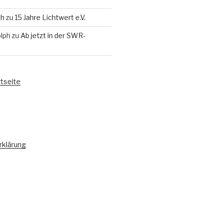
th
zu
15 Jahre Lichtwert e.V.
lph
zu
Ab jetzt in der SWR-
rtseite
rklärung