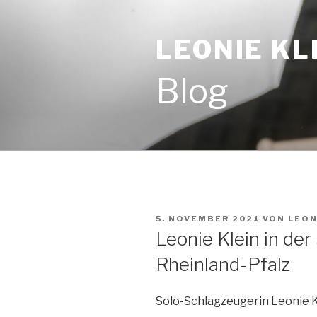
Zum
Inhalt
LEONIE KL
springen
Blog
VERÖFFENTLICHT
5. NOVEMBER 2021
VON
LEON
AM
Leonie Klein in d
Rheinland-Pfalz
Solo-Schlagzeugerin Leonie 