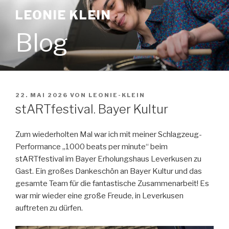
Zum
LEONIE KLEIN
Inhalt
springen
Blog
VERÖFFENTLICHT
22. MAI 2026
VON
LEONIE-KLEIN
AM
stARTfestival. Bayer Kultur
Zum wiederholten Mal war ich mit meiner Schlagzeug-
Performance „1000 beats per minute“ beim
stARTfestival im Bayer Erholungshaus Leverkusen zu
Gast. Ein großes Dankeschön an Bayer Kultur und das
gesamte Team für die fantastische Zusammenarbeit! Es
war mir wieder eine große Freude, in Leverkusen
auftreten zu dürfen.