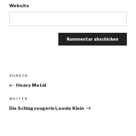
Website
Beitragsnavigation
Vorheriger
ZURÜCK
Beitrag
Heavy Metal
Nächster
WEITER
Beitrag
Die Schlagzeugerin Leonie Klein