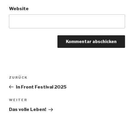
Website
Beitragsnavigation
Vorheriger
ZURÜCK
Beitrag
In Front Festival 2025
Nächster
WEITER
Beitrag
Das volle Leben!