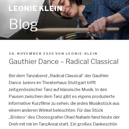
Zum
LEONIE KLEIN
Inhalt
springen
Blog
VERÖFFENTLICHT
26. NOVEMBER 2025
VON
LEONIE-KLEIN
AM
Gauthier Dance – Radical Classical
Bei dem Tanzabend „Radical Classical“ der Gauthier
Dance Juniors im Theaterhaus Stuttgart trifft
zeitgenössischer Tanz auf klassische Musik. In den
Pausen zwischen dem Tanz gibt es eigens produzierte
informative Kurzfilme zu sehen, die jedes Musikstück aus
einem anderen Winkel beleuchten. Für das Stück
„B/olero“ des Choreografen Ohad Naharin fand heute der
Dreh mit mir im TanzAreal statt. Ein großes Dankeschön