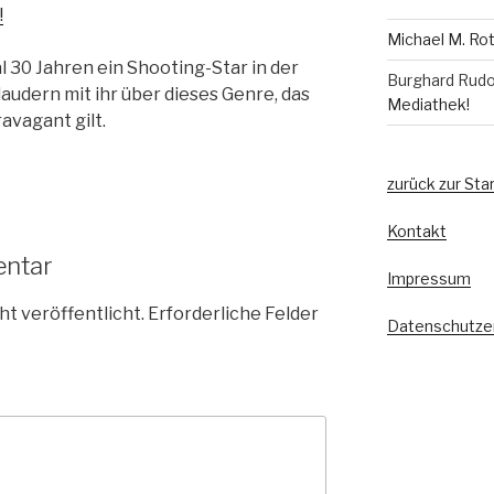
!
Michael M. Ro
l 30 Jahren ein Shooting-Star in der
Burghard Rudo
audern mit ihr über dieses Genre, das
Mediathek!
avagant gilt.
zurück zur Sta
Kontakt
entar
Impressum
ht veröffentlicht.
Erforderliche Felder
Datenschutze