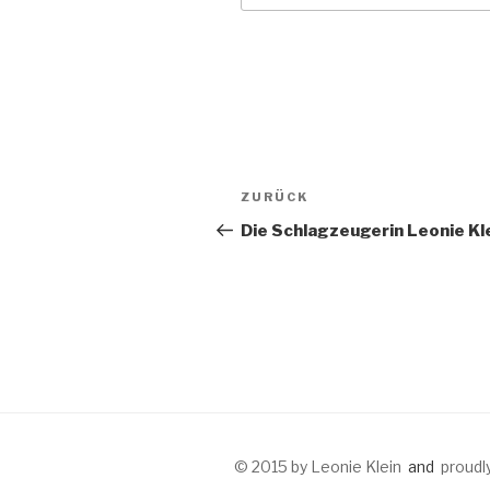
Beitragsnavigation
Vorheriger
ZURÜCK
Beitrag
Die Schlagzeugerin Leonie Kl
© 2015 by Leonie Klein
and
proudl