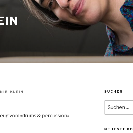
EIN
SUCHEN
NIE-KLEIN
Suche
nach:
zeug vom »drums & percussion«-
NEUESTE K