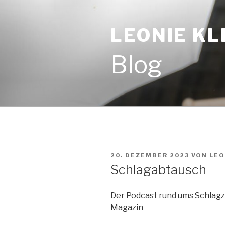
Zum
Inhalt
LEONIE KL
springen
Blog
VERÖFFENTLICHT
20. DEZEMBER 2023
VON
LEO
AM
Schlagabtausch
Der Podcast rund ums Schlag
Magazin