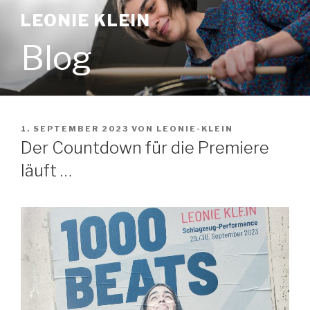
Zum
LEONIE KLEIN
Inhalt
springen
Blog
VERÖFFENTLICHT
1. SEPTEMBER 2023
VON
LEONIE-KLEIN
AM
Der Countdown für die Premiere
läuft …