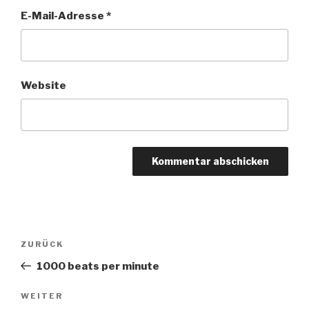
E-Mail-Adresse
*
Website
Beitragsnavigation
Vorheriger
ZURÜCK
Beitrag
1000 beats per minute
Nächster
WEITER