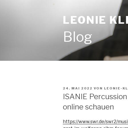
Zum
Inhalt
LEONIE KL
springen
Blog
VERÖFFENTLICHT
24. MAI 2022
VON
LEONIE-KL
AM
ISANIE Percussion
online schauen
https://www.swr.de/swr2/musi