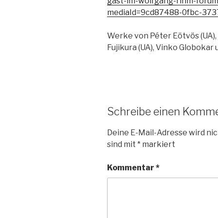
gast-im-wolfgang-rihm-forum
mediaId=9cd87488-0fbc-37
Werke von Péter Eötvös (UA), U
Fujikura (UA), Vinko Globokar 
Schreibe einen Komm
Deine E-Mail-Adresse wird nic
sind mit
*
markiert
Kommentar
*