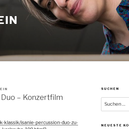
EIN
SUCHEN
EIN
 Duo – Konzertfilm
Suche
nach:
k-klassik/isanie-percussion-duo-zu-
NEUESTE K