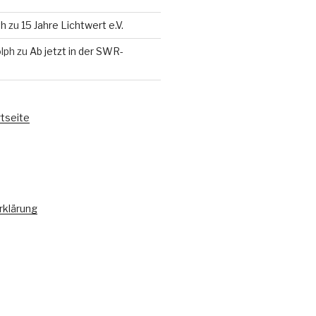
th
zu
15 Jahre Lichtwert e.V.
lph
zu
Ab jetzt in der SWR-
rtseite
rklärung