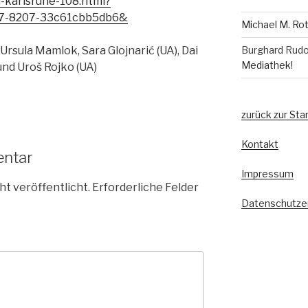
-karlsruhe-108.html?
37-8207-33c61cbb5db6&
Michael M. Ro
rsula Mamlok, Sara Glojnarić (UA), Dai
Burghard Rudo
Mediathek!
und Uroš Rojko (UA)
zurück zur Sta
Kontakt
entar
Impressum
ht veröffentlicht.
Erforderliche Felder
Datenschutze