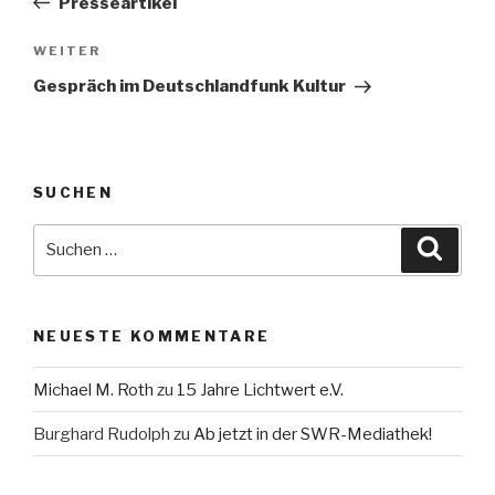
Presseartikel
Nächster
WEITER
Beitrag
Gespräch im Deutschlandfunk Kultur
SUCHEN
Suche
Suche
nach:
NEUESTE KOMMENTARE
Michael M. Roth
zu
15 Jahre Lichtwert e.V.
Burghard Rudolph
zu
Ab jetzt in der SWR-Mediathek!