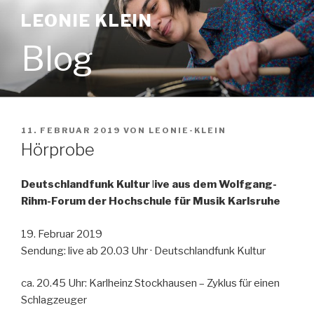
Zum
LEONIE KLEIN
Inhalt
springen
Blog
VERÖFFENTLICHT
11. FEBRUAR 2019
VON
LEONIE-KLEIN
AM
Hörprobe
Deutschlandfunk Kultur
l
ive aus dem Wolfgang-
Rihm-Forum der Hochschule für Musik Karlsruhe
19. Februar 2019
Sendung: live ab 20.03 Uhr · Deutschlandfunk Kultur
ca. 20.45 Uhr: Karlheinz Stockhausen – Zyklus für einen
Schlagzeuger