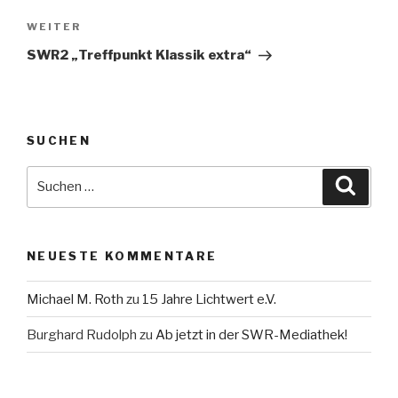
Nächster
WEITER
Beitrag
SWR2 „Treffpunkt Klassik extra“
SUCHEN
Suche
Suche
nach:
NEUESTE KOMMENTARE
Michael M. Roth
zu
15 Jahre Lichtwert e.V.
Burghard Rudolph
zu
Ab jetzt in der SWR-Mediathek!